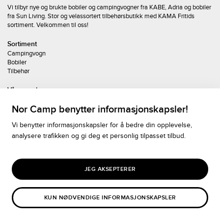
Vi tilbyr nye og brukte bobiler og campingvogner fra KABE, Adria og bobiler
fra Sun Living. Stor og velassortert tilbehørsbutikk med KAMA Fritids
sortiment. Velkommen til oss!
Sortiment
Campingvogn
Bobiler
Tilbehør
Våre merker
KABE
Nor Camp benytter informasjonskapsler!
Adria
Sun Living
Vi benytter informasjonskapsler for å bedre din opplevelse,
Kama Fritid
analysere trafikken og gi deg et personlig tilpasset tilbud.
Kontakt oss
Nor Camp AS
Industriveien 1
JEG AKSEPTERER
1483 Skytta
67 06 13 13
Email
KUN NØDVENDIGE INFORMASJONSKAPSLER
Personopplysninger
Cookiepolicy