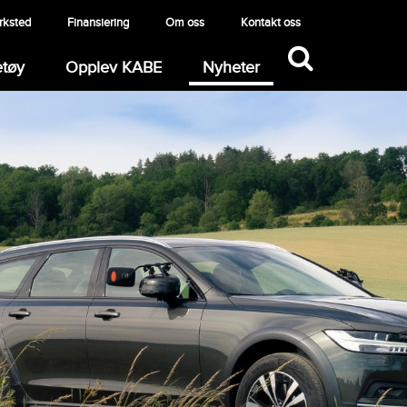
rksted
Finansiering
Om oss
Kontakt oss
(current)
etøy
Opplev KABE
Nyheter